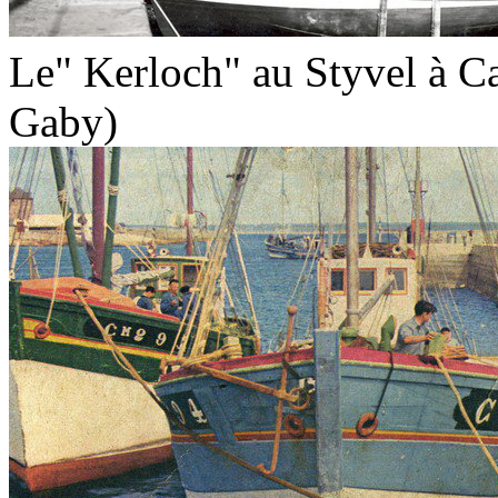
Le" Kerloch" au Styvel à Ca
Gaby)