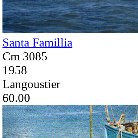
Santa Famillia
Cm 3085
1958
Langoustier
60.00