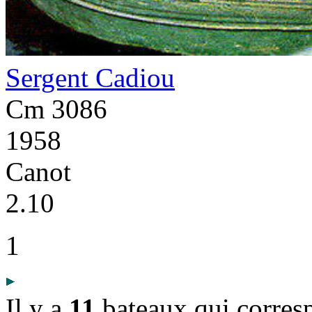
Sergent Cadiou
Cm 3086
1958
Canot
2.10
1
Il y a
11
bateaux qui corres